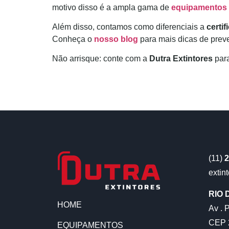
motivo disso é a ampla gama de
equipamentos 
Além disso, contamos como diferenciais a
certi
Conheça o
nosso blog
para mais dicas de prev
Não arrisque: conte com a
Dutra Extintores
para
(11)
2
extin
RIO 
HOME
Av . 
CEP 2
EQUIPAMENTOS