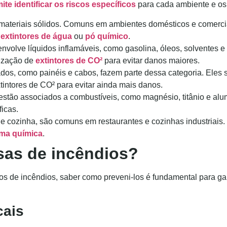
ite identificar os riscos específicos
para cada ambiente e os
materiais sólidos. Comuns em ambientes domésticos e comercia
m
extintores de água
ou
pó químico
.
 envolve líquidos inflamáveis, como gasolina, óleos, solventes 
ilização de
extintores de CO²
para evitar danos maiores.
ados, como painéis e cabos, fazem parte dessa categoria. Eles
tintores de CO² para evitar ainda mais danos.
 estão associados a combustíveis, como magnésio, titânio e alu
icas.
e cozinha, são comuns em restaurantes e cozinhas industriais. 
ma química
.
sas de incêndios?
os de incêndios, saber como preveni-los é fundamental para ga
cais