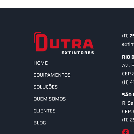
(11)
2
exti
RIO 
HOME
Av . 
CEP 
EQUIPAMENTOS
(11) 
SOLUÇÕES
SÃO 
QUEM SOMOS
R. Sa
CLIENTES
CEP:
(11)
BLOG