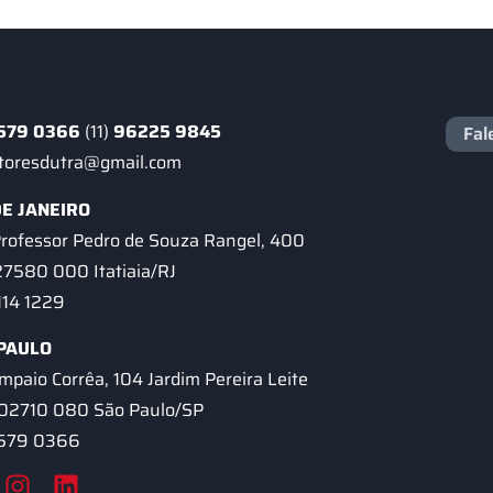
579 0366
(11)
96225 9845
Fal
ntoresdutra@gmail.com
DE JANEIRO
Professor Pedro de Souza Rangel, 400
27580 000 Itatiaia/RJ
4114 1229
PAULO
mpaio Corrêa, 104 Jardim Pereira Leite
 02710 080 São Paulo/SP
 2579 0366