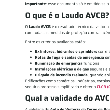
Importante
: esse documento só é emitido se o 
O que é o Laudo AVCB?
O
Laudo AVCB
é o resultado técnico da vistori
com todas as medidas de proteção contra incên
Entre os critérios avaliados estão:
Extintores, hidrantes e sprinklers
corret
Rotas de fuga e saídas de emergência
sin
Iluminação de emergência
funcional;
Instalações elétricas e de gás
seguras e 
Brigada de incêndio treinada
, quando apl
Edificações como comércios, indústrias, escol
seguir o processo simplificado e obter o
CLCB (C
Qual a validade do AV
A validade do
Auto de Vistoria do Corpo de Bo