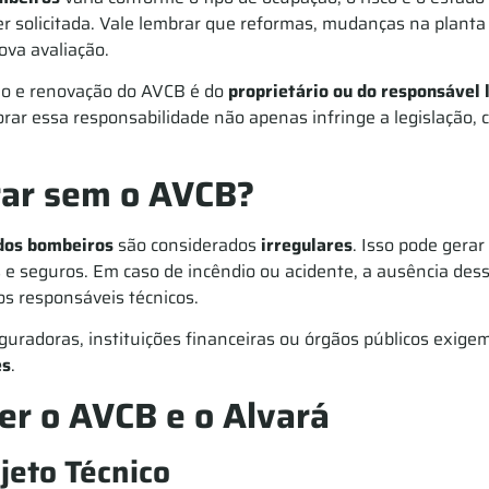
er solicitada. Vale lembrar que reformas, mudanças na planta
ova avaliação.
ção e renovação do AVCB é do
proprietário ou do responsável l
norar essa responsabilidade não apenas infringe a legislação
rar sem o AVCB?
dos bombeiros
são considerados
irregulares
. Isso pode gerar
is e seguros. Em caso de incêndio ou acidente, a ausência d
 os responsáveis técnicos.
uradoras, instituições financeiras ou órgãos públicos exig
es
.
er o AVCB e o Alvará
jeto Técnico