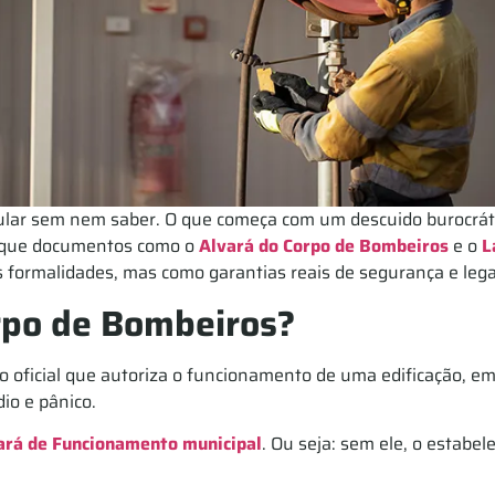
ular sem nem saber. O que começa com um descuido burocráti
sso que documentos como o
Alvará do Corpo de Bombeiros
e o
L
 formalidades, mas como garantias reais de segurança e lega
orpo de Bombeiros?
 oficial que autoriza o funcionamento de uma edificação, emi
io e pânico.
ará de Funcionamento municipal
. Ou seja: sem ele, o estabe