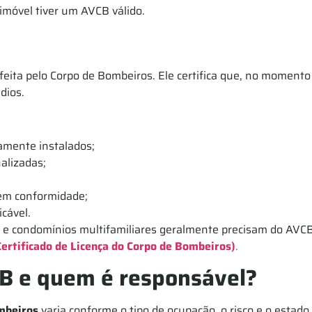
imóvel tiver um AVCB válido.
a feita pelo Corpo de Bombeiros. Ele certifica que, no momen
dios.
amente instalados;
alizadas;
em conformidade;
icável.
as e condomínios multifamiliares geralmente precisam do AVC
ertificado de Licença do Corpo de Bombeiros)
.
CB e quem é responsável?
mbeiros
varia conforme o tipo de ocupação, o risco e o estado