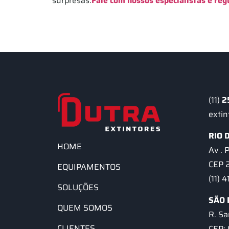
surpresas.
Fale com nossos especialistas e reg
(11)
2
exti
RIO 
HOME
Av . 
CEP 
EQUIPAMENTOS
(11) 
SOLUÇÕES
SÃO 
QUEM SOMOS
R. Sa
CLIENTES
CEP: