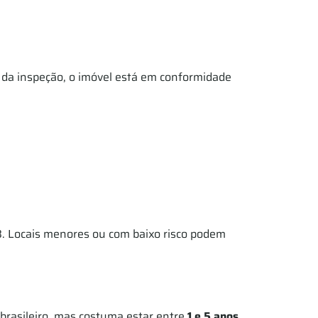
to da inspeção, o imóvel está em conformidade
B. Locais menores ou com baixo risco podem
 brasileiro, mas costuma estar entre
1 e 5 anos
.