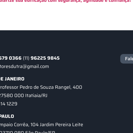
ularize sua edificação com segurança, agilidade e confiança!
579 0366
(11)
96225 9845
Fal
ntoresdutra@gmail.com
DE JANEIRO
Professor Pedro de Souza Rangel, 400
27580 000 Itatiaia/RJ
4114 1229
PAULO
mpaio Corrêa, 104 Jardim Pereira Leite
 02710 080 São Paulo/SP