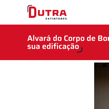
Alvará do Corpo de Bo
sua edificação